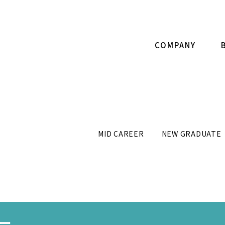
COMPANY
MID CAREER
NEW GRADUATE
ー