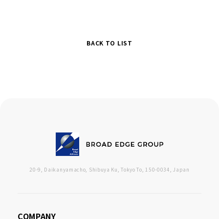
BACK TO LIST
20-9, Daikanyamacho, Shibuya Ku, Tokyo To, 150-0034, Japan
COMPANY