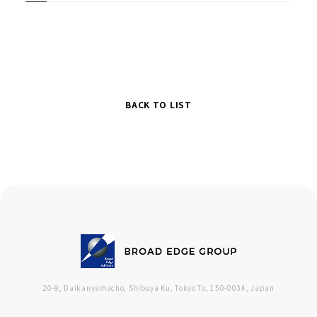
BACK TO LIST
20-9, Daikanyamacho, Shibuya Ku, Tokyo To, 150-0034, Japan