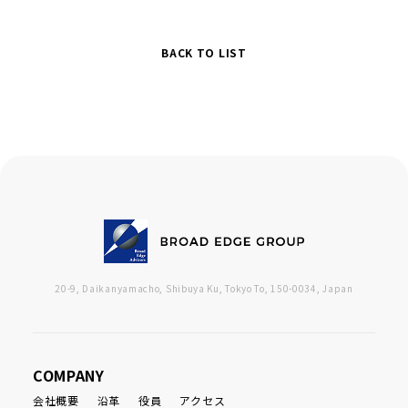
BACK TO LIST
20-9, Daikanyamacho, Shibuya Ku, Tokyo To, 150-0034, Japan
COMPANY
会社概要
沿革
役員
アクセス